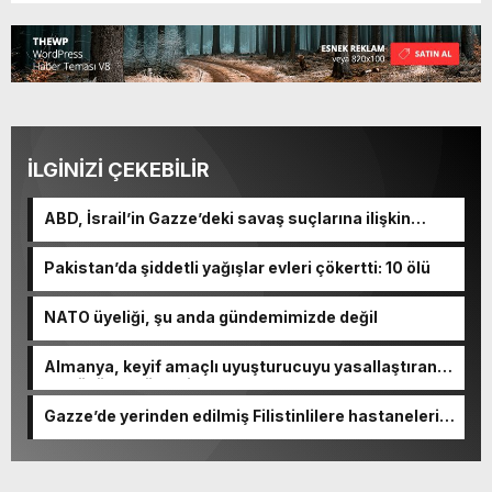
İLGİNİZİ ÇEKEBİLİR
ABD, İsrail’in Gazze’deki savaş suçlarına ilişkin
soruşturma başlattı
Pakistan’da şiddetli yağışlar evleri çökertti: 10 ölü
NATO üyeliği, şu anda gündemimizde değil
Almanya, keyif amaçlı uyuşturucuyu yasallaştıran
en büyük AB ülkesi oldu
Gazze’de yerinden edilmiş Filistinlilere hastaneleri
boşaltma çağrısı