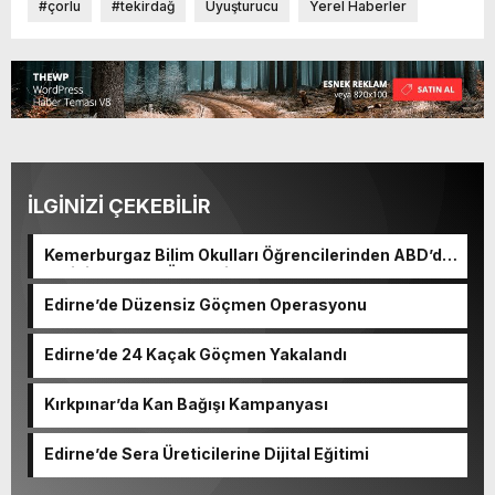
#çorlu
#tekirdağ
Uyuşturucu
Yerel Haberler
İLGİNİZİ ÇEKEBİLİR
Kemerburgaz Bilim Okulları Öğrencilerinden ABD’de
Tarihi Başarı: 6 Öğrenci 14 Madalya Kazandı
Edirne’de Düzensiz Göçmen Operasyonu
Edirne’de 24 Kaçak Göçmen Yakalandı
Kırkpınar’da Kan Bağışı Kampanyası
Edirne’de Sera Üreticilerine Dijital Eğitimi