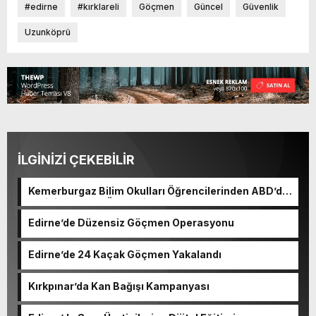
#edirne
#kırklareli
Göçmen
Güncel
Güvenlik
Uzunköprü
İLGİNİZİ ÇEKEBİLİR
Kemerburgaz Bilim Okulları Öğrencilerinden ABD’de
Tarihi Başarı: 6 Öğrenci 14 Madalya Kazandı
Edirne’de Düzensiz Göçmen Operasyonu
Edirne’de 24 Kaçak Göçmen Yakalandı
Kırkpınar’da Kan Bağışı Kampanyası