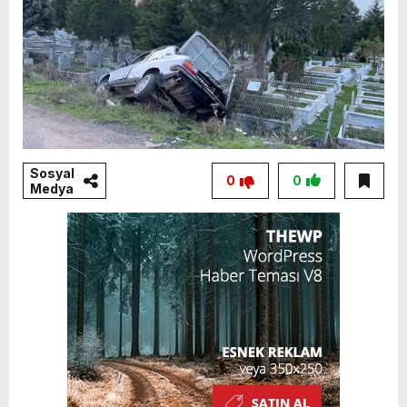
Sosyal
0
0
Medya