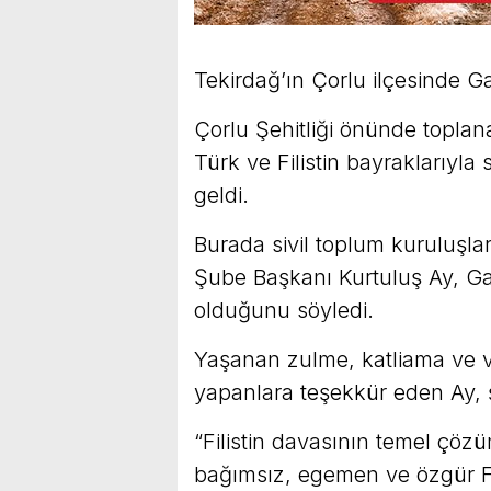
Tekirdağ’ın Çorlu ilçesinde Ga
Çorlu Şehitliği önünde topla
Türk ve Filistin bayraklarıyl
geldi.
Burada sivil toplum kuruluşl
Şube Başkanı Kurtuluş Ay, Ga
olduğunu söyledi.
Yaşanan zulme, katliama ve va
yapanlara teşekkür eden Ay, ş
“Filistin davasının temel çö
bağımsız, egemen ve özgür Fil