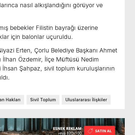
arınca nasıl alkışlandığını görüyor ve
ş bebekler Filistin bayrağı üzerine
lar için balonlar uçuruldu.
yazi Erten, Çorlu Belediye Başkanı Ahmet
ü İlhan Özdemir, İlçe Müftüsü Nedim
li İhsan Şahpaz, sivil toplum kuruluşlarının
ldı.
an Hakları
Sivil Toplum
Uluslararası İlişkiler