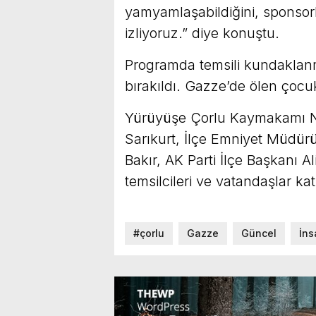
yamyamlaşabildiğini, sponsorl
izliyoruz.” diye konuştu.
Programda temsili kundaklanmı
bırakıldı. Gazze’de ölen çocuk
Yürüyüşe Çorlu Kaymakamı Ni
Sarıkurt, İlçe Emniyet Müdür
Bakır, AK Parti İlçe Başkanı A
temsilcileri ve vatandaşlar katı
#çorlu
Gazze
Güncel
İns