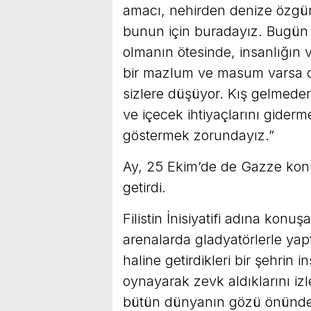
amacı, nehirden denize özgür 
bunun için buradayız. Bugün 
olmanın ötesinde, insanlığın 
bir mazlum ve masum varsa or
sizlere düşüyor. Kış gelmede
ve içecek ihtiyaçlarını giderm
göstermek zorundayız.”
Ay, 25 Ekim’de de Gazze konu
getirdi.
Filistin İnisiyatifi adına k
arenalarda gladyatörlerle yapt
haline getirdikleri bir şehrin 
oynayarak zevk aldıklarını iz
bütün dünyanın gözü önünde bi