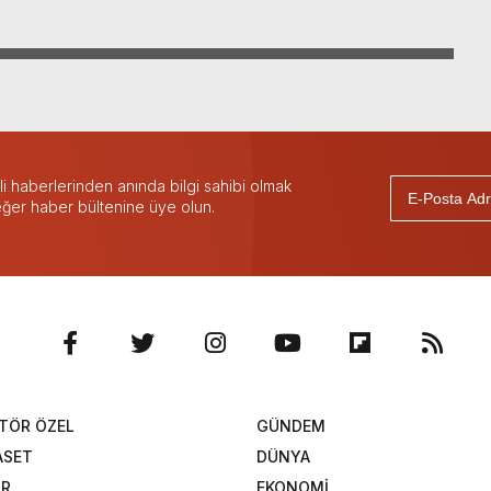
 haberlerinden anında bilgi sahibi olmak
 eğer haber bültenine üye olun.
TÖR ÖZEL
GÜNDEM
ASET
DÜNYA
OR
EKONOMİ