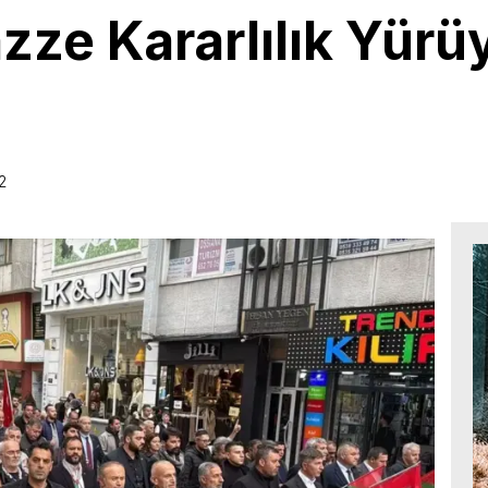
zze Kararlılık Yür
2