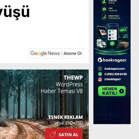
üyüşü