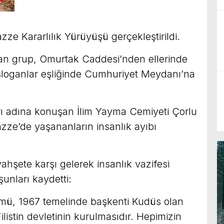
zze Kararlılık Yürüyüşü gerçekleştirildi.
nan grup, Omurtak Caddesi’nden ellerinde
a sloganlar eşliğinde Cumhuriyet Meydanı’na
arı adına konuşan İlim Yayma Cemiyeti Çorlu
zze’de yaşananların insanlık ayıbı
hşete karşı gelerek insanlık vazifesi
unları kaydetti:
zümü, 1967 temelinde başkenti Kudüs olan
istin devletinin kurulmasıdır. Hepimizin