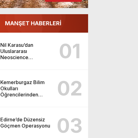
MANŞET HABERLERİ
01
Nil Karasu’dan
Uluslararası
Neoscience
Olimpiyatları’nda
Çifte Gümüş Madalya
02
Kemerburgaz Bilim
Okulları
Öğrencilerinden
ABD’de Tarihi Başarı:
6 Öğrenci 14 Madalya
Kazandı
03
Edirne’de Düzensiz
Göçmen Operasyonu