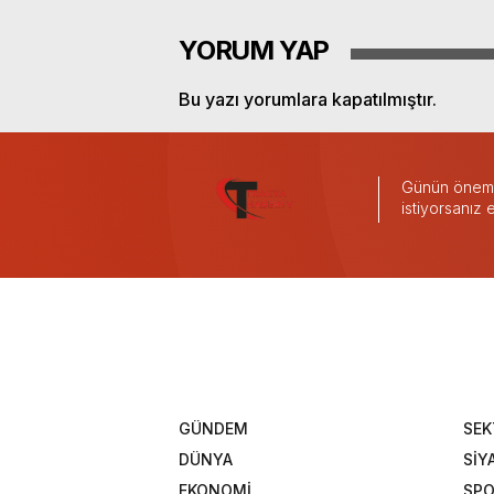
YORUM YAP
Bu yazı yorumlara kapatılmıştır.
Günün önemli
istiyorsanız
GÜNDEM
SEK
DÜNYA
SİY
EKONOMİ
SP