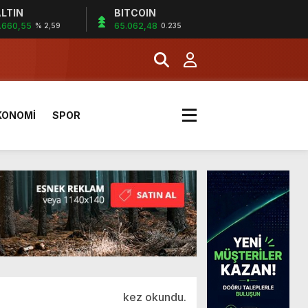
LTIN
BITCOIN
.660,55
65.062,48
% 2,59
0.235
a Kazandı
KONOMİ
SPOR
kez okundu.