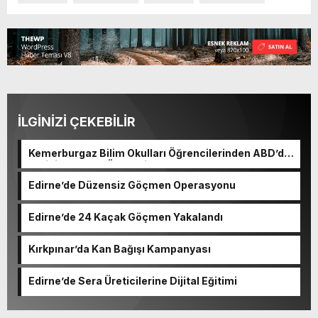
İLGİNİZİ ÇEKEBİLİR
Kemerburgaz Bilim Okulları Öğrencilerinden ABD’de
Tarihi Başarı: 6 Öğrenci 14 Madalya Kazandı
Edirne’de Düzensiz Göçmen Operasyonu
Edirne’de 24 Kaçak Göçmen Yakalandı
Kırkpınar’da Kan Bağışı Kampanyası
Edirne’de Sera Üreticilerine Dijital Eğitimi