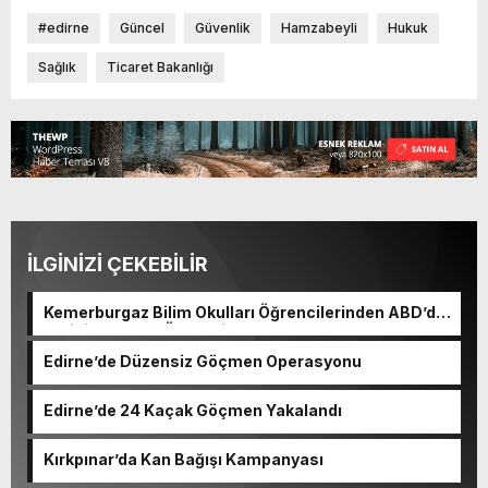
#edirne
Güncel
Güvenlik
Hamzabeyli
Hukuk
Sağlık
Ticaret Bakanlığı
İLGİNİZİ ÇEKEBİLİR
Kemerburgaz Bilim Okulları Öğrencilerinden ABD’de
Tarihi Başarı: 6 Öğrenci 14 Madalya Kazandı
Edirne’de Düzensiz Göçmen Operasyonu
Edirne’de 24 Kaçak Göçmen Yakalandı
Kırkpınar’da Kan Bağışı Kampanyası