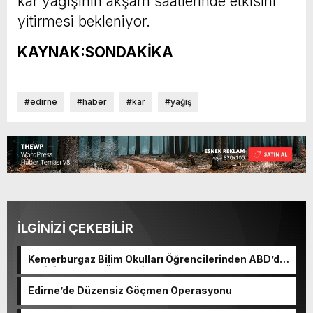
kar yağışının akşam saatlerinde etkisini
yitirmesi bekleniyor.
KAYNAK:SONDAKİKA
#edirne
#haber
#kar
#yağış
İLGİNİZİ ÇEKEBİLİR
Kemerburgaz Bilim Okulları Öğrencilerinden ABD’de
Tarihi Başarı: 6 Öğrenci 14 Madalya Kazandı
Edirne’de Düzensiz Göçmen Operasyonu