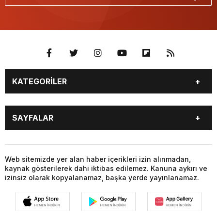
KATEGORİLER
GÜNDEM
SEKTÖR ÖZEL
SAYFALAR
DÜNYA
SİYASET
EKONOMİ
SPOR
GÜNDEM
SEKTÖR ÖZEL
DÜNYA
SİYASET
Web sitemizde yer alan haber içerikleri izin alınmadan,
kaynak gösterilerek dahi iktibas edilemez. Kanuna aykırı ve
EKONOMİ
SPOR
izinsiz olarak kopyalanamaz, başka yerde yayınlanamaz.