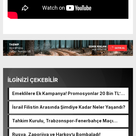
İLGİNİZİ ÇEKEBİLİR
Emeklilere Ek Kampanya! Promosyonlar 20 Bin TL’ye
Yaklaştı
İsrail Filistin Arasında Şimdiye Kadar Neler Yaşandı?
Tahkim Kurulu, Trabzonspor-Fenerbahçe Maçı
Kararlarını Açıkladı
Rusya, Zaporijya ve Harkov’u Bombaladı!