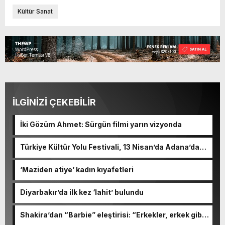
Kültür Sanat
İLGİNİZİ ÇEKEBİLİR
İki Gözüm Ahmet: Sürgün filmi yarın vizyonda
Türkiye Kültür Yolu Festivali, 13 Nisan’da Adana’da
başlıyor
‘Maziden atiye’ kadın kıyafetleri
Diyarbakır’da ilk kez ‘lahit’ bulundu
Shakira’dan “Barbie” eleştirisi: “Erkekler, erkek gibi
olmalı”