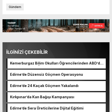
Gündem
İLGİNİZİ ÇEKEBİLİR
Kemerburgaz Bilim Okulları Öğrencilerinden ABD’de
Tarihi Başarı: 6 Öğrenci 14 Madalya Kazandı
Edirne’de Düzensiz Göçmen Operasyonu
Edirne’de 24 Kaçak Göçmen Yakalandı
Kırkpınar’da Kan Bağışı Kampanyası
Edirne’de Sera Üreticilerine Dijital Eğitimi