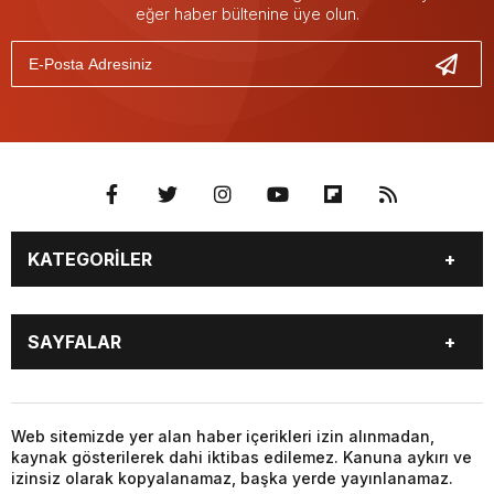
eğer haber bültenine üye olun.
KATEGORİLER
GÜNDEM
SEKTÖR ÖZEL
SAYFALAR
DÜNYA
SİYASET
EKONOMİ
SPOR
GÜNDEM
SEKTÖR ÖZEL
DÜNYA
SİYASET
Web sitemizde yer alan haber içerikleri izin alınmadan,
kaynak gösterilerek dahi iktibas edilemez. Kanuna aykırı ve
EKONOMİ
SPOR
izinsiz olarak kopyalanamaz, başka yerde yayınlanamaz.