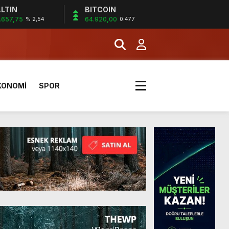
LTIN
BITCOIN
.657,75
64.920,00
% 2,54
0.477
a Kazandı
KONOMİ
SPOR