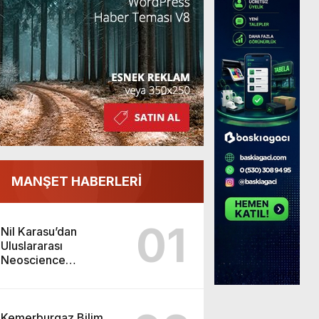
MANŞET HABERLERİ
01
Nil Karasu’dan
Uluslararası
Neoscience
Olimpiyatları’nda
Çifte Gümüş Madalya
Kemerburgaz Bilim