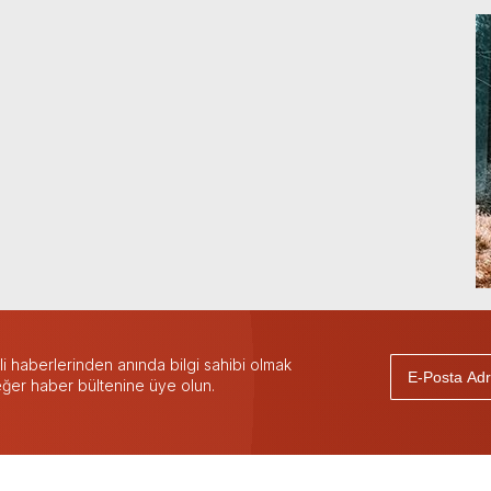
 haberlerinden anında bilgi sahibi olmak
 eğer haber bültenine üye olun.