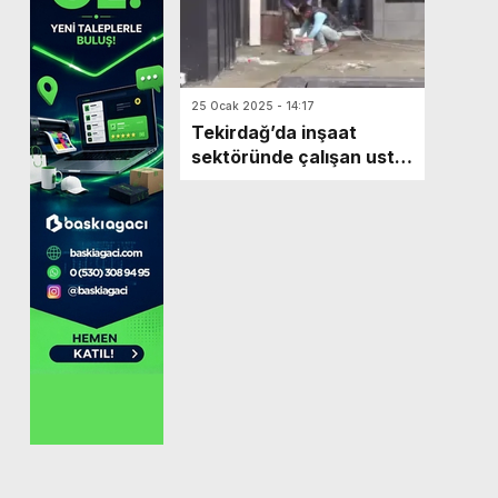
25 Ocak 2025 - 14:17
Tekirdağ’da inşaat
sektöründe çalışan usta
sayısı yüzde 50 düştü