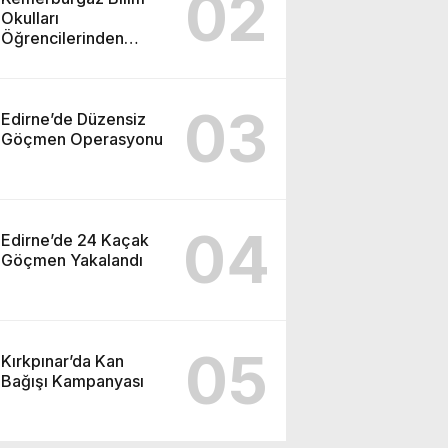
02
Okulları
Öğrencilerinden
ABD’de Tarihi Başarı:
6 Öğrenci 14 Madalya
Kazandı
03
Edirne’de Düzensiz
Göçmen Operasyonu
04
Edirne’de 24 Kaçak
Göçmen Yakalandı
05
Kırkpınar’da Kan
Bağışı Kampanyası