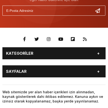
KATEGORİLER
GÜNDEM
SEKTÖR ÖZEL
SAYFALAR
DÜNYA
SİYASET
EKONOMİ
SPOR
GÜNDEM
SEKTÖR ÖZEL
DÜNYA
SİYASET
Web sitemizde yer alan haber içerikleri izin alınmadan,
kaynak gösterilerek dahi iktibas edilemez. Kanuna aykırı ve
EKONOMİ
SPOR
izinsiz olarak kopyalanamaz, başka yerde yayınlanamaz.