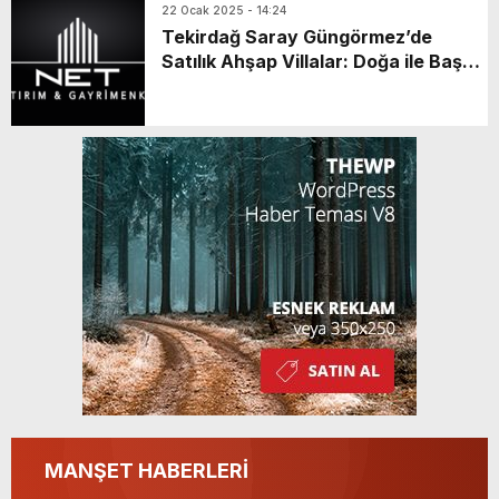
22 Ocak 2025 - 14:24
Tekirdağ Saray Güngörmez’de
Satılık Ahşap Villalar: Doğa ile Baş
Başa Bir Yaşam Fırsatı
MANŞET HABERLERİ