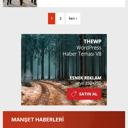
1
2
İleri ›
MANŞET HABERLERİ