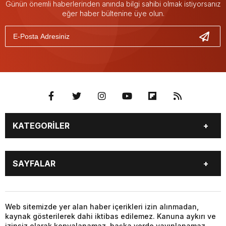
Günün önemli haberlerinden anında bilgi sahibi olmak istiyorsanız
eğer haber bültenine üye olun.
KATEGORİLER
GÜNDEM
SEKTÖR ÖZEL
SAYFALAR
DÜNYA
SİYASET
EKONOMİ
SPOR
GÜNDEM
SEKTÖR ÖZEL
DÜNYA
SİYASET
Web sitemizde yer alan haber içerikleri izin alınmadan,
kaynak gösterilerek dahi iktibas edilemez. Kanuna aykırı ve
EKONOMİ
SPOR
izinsiz olarak kopyalanamaz, başka yerde yayınlanamaz.