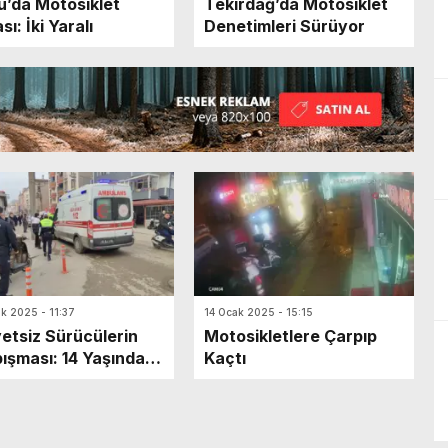
u’da Motosiklet
Tekirdağ’da Motosiklet
ı: İki Yaralı
Denetimleri Sürüyor
k 2025 - 11:37
14 Ocak 2025 - 15:15
yetsiz Sürücülerin
Motosikletlere Çarpıp
ışması: 14 Yaşındaki
Kaçtı
siklet Sürücüsü
landı