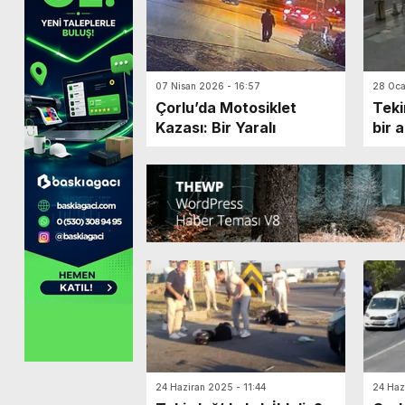
07 Nisan 2026 - 16:57
28 Oca
Çorlu’da Motosiklet
Teki
Kazası: Bir Yaralı
bir 
dönd
atla
son 
24 Haziran 2025 - 11:44
24 Haz