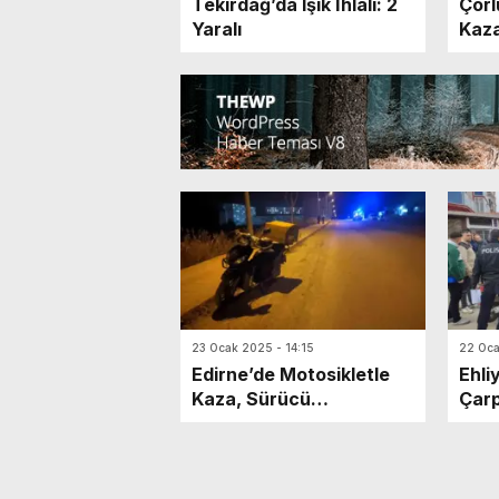
Tekirdağ’da Işık İhlali: 2
Çorl
Yaralı
Kazas
23 Ocak 2025 - 14:15
22 Oca
Edirne’de Motosikletle
Ehli
Kaza, Sürücü
Çarp
Yaralanmadı
Moto
Yara