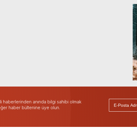
 haberlerinden anında bilgi sahibi olmak
 eğer haber bültenine üye olun.