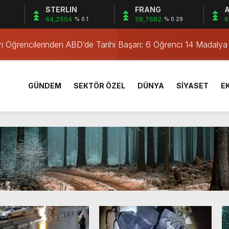
STERLIN
FRANG
A
irne’de
64,2504
58,7682
6
% 0.1
% 0.29
rı Öğrencilerinden ABD’de Tarihi Başarı: 6 Öğrenci 14 Madaly
men Operasyonu
men Yakalandı
Kampanyası
GÜNDEM
SEKTÖR ÖZEL
DÜNYA
SİYASET
E
e Dijital Eğitimi
Serval Kedisi Ele Geçirildi
kimi
u Operasyonu: 2 Tutuklama
İşletmelere Denetim
irne’de
rı Öğrencilerinden ABD’de Tarihi Başarı: 6 Öğrenci 14 Madaly