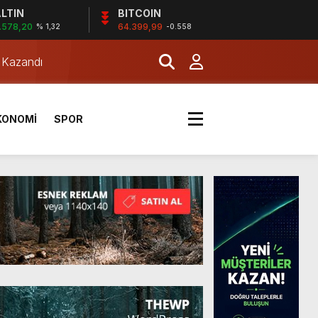
LTIN
BITCOIN
.578,20
64.399,99
% 1,32
-0.558
a Kazandı
KONOMİ
SPOR
a Kazandı