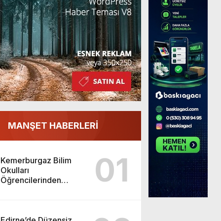
MANŞET HABERLERİ
01
Kemerburgaz Bilim
Okulları
Öğrencilerinden
ABD’de Tarihi Başarı:
6 Öğrenci 14 Madalya
Kazandı
Edirne’de Düzensiz