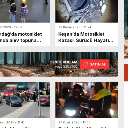
k 2026 - 12:52
26 Kasım 2025 - 11:24
rdağ’da motosiklet
Keşan’da Motosiklet
anda alev topuna
Kazası: Sürücü Hayatını
ü: Üzerinden
Kaybetti
yarak yanmaktan
anda kurtuldu
iran 2025 - 11:43
27 Ocak 2025 - 13:00