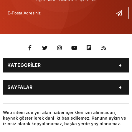
KATEGORİLER
GÜNDEM
SEKTÖR ÖZEL
SAYFALAR
DÜNYA
SİYASET
EKONOMİ
SPOR
GÜNDEM
SEKTÖR ÖZEL
DÜNYA
SİYASET
Web sitemizde yer alan haber içerikleri izin alınmadan,
kaynak gösterilerek dahi iktibas edilemez. Kanuna aykırı ve
EKONOMİ
SPOR
izinsiz olarak kopyalanamaz, başka yerde yayınlanamaz.