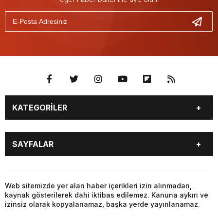
KATEGORİLER
GÜNDEM
SEKTÖR ÖZEL
SAYFALAR
DÜNYA
SİYASET
EKONOMİ
SPOR
GÜNDEM
SEKTÖR ÖZEL
DÜNYA
SİYASET
Web sitemizde yer alan haber içerikleri izin alınmadan,
kaynak gösterilerek dahi iktibas edilemez. Kanuna aykırı ve
EKONOMİ
SPOR
izinsiz olarak kopyalanamaz, başka yerde yayınlanamaz.