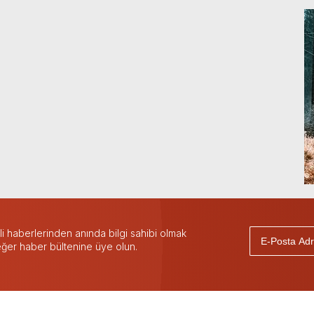
 haberlerinden anında bilgi sahibi olmak
 eğer haber bültenine üye olun.