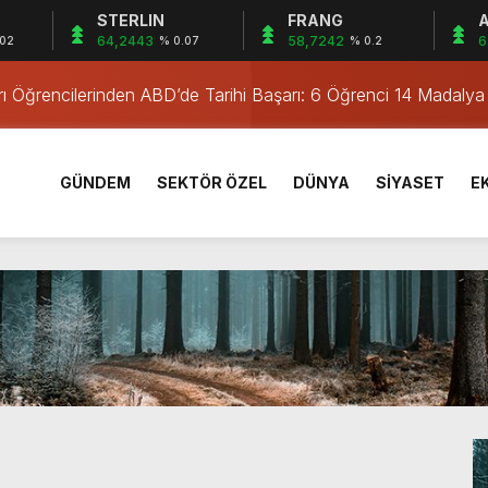
STERLIN
FRANG
A
irne’de
64,2443
58,7242
6
.02
% 0.07
% 0.2
rı Öğrencilerinden ABD’de Tarihi Başarı: 6 Öğrenci 14 Madaly
men Operasyonu
men Yakalandı
Kampanyası
GÜNDEM
SEKTÖR ÖZEL
DÜNYA
SİYASET
E
e Dijital Eğitimi
Serval Kedisi Ele Geçirildi
kimi
u Operasyonu: 2 Tutuklama
İşletmelere Denetim
irne’de
rı Öğrencilerinden ABD’de Tarihi Başarı: 6 Öğrenci 14 Madaly