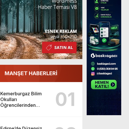
MANŞET HABERLERİ
01
Kemerburgaz Bilim
Okulları
Öğrencilerinden
ABD’de Tarihi Başarı:
6 Öğrenci 14 Madalya
Kazandı
Edirne’de Düzensiz