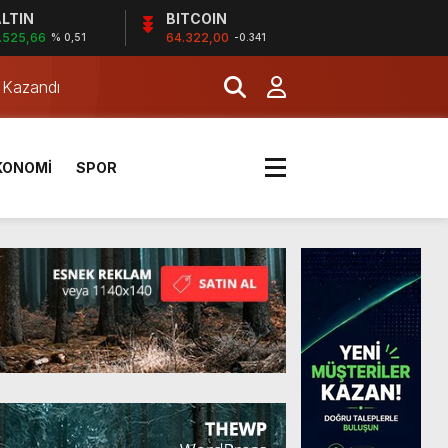
LTIN
BITCOIN
.525,66
64.322,00
% 0,51
-0.341
a Kazandı
KONOMİ
SPOR
a Kazandı