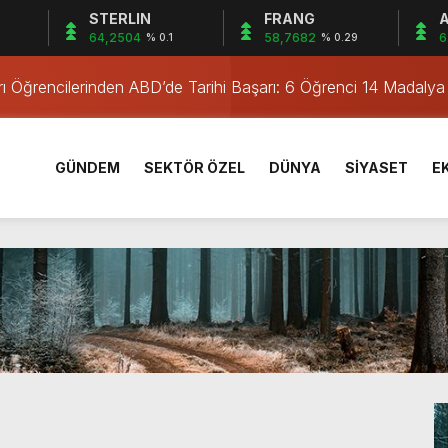
STERLIN
FRANG
A
irne’de
64,2504
58,7682
6
% 0.1
% 0.29
rı Öğrencilerinden ABD’de Tarihi Başarı: 6 Öğrenci 14 Madaly
men Operasyonu
men Yakalandı
Kampanyası
GÜNDEM
SEKTÖR ÖZEL
DÜNYA
SİYASET
E
e Dijital Eğitimi
Serval Kedisi Ele Geçirildi
kimi
u Operasyonu: 2 Tutuklama
İşletmelere Denetim
irne’de
rı Öğrencilerinden ABD’de Tarihi Başarı: 6 Öğrenci 14 Madaly