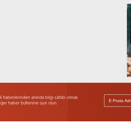
 haberlerinden anında bilgi sahibi olmak
 eğer haber bültenine üye olun.