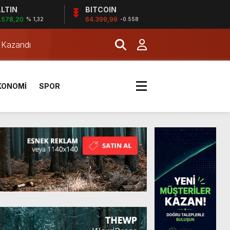
LTIN
BITCOIN
.578,20
64.399,99
% 1,32
-0.558
a Kazandı
KONOMİ
SPOR
a Kazandı