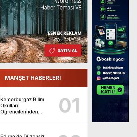
MANŞET HABERLERİ
01
Kemerburgaz Bilim
Okulları
Öğrencilerinden
ABD’de Tarihi Başarı:
6 Öğrenci 14 Madalya
Kazandı
Edirne’de Düzensiz