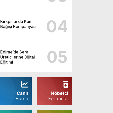
04
Kırkpınar’da Kan
Bağışı Kampanyası
05
Edirne’de Sera
Üreticilerine Dijital
Eğitimi
Canlı
Nöbetçi
Borsa
Eczaneler