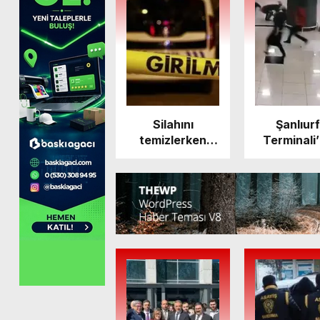
Silahını
Şanlıur
temizlerken
Terminali
kendini vurdu! –
husumetli
Yaşam
arasında si
Haberleri
kavga: 1 ölü
polis 10 ya