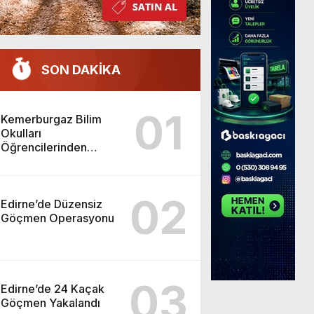
SON DAKİKA
01
Kemerburgaz Bilim
Okulları
Öğrencilerinden
ABD’de Tarihi Başarı:
6 Öğrenci 14 Madalya
Kazandı
02
Edirne’de Düzensiz
Göçmen Operasyonu
03
Edirne’de 24 Kaçak
Göçmen Yakalandı