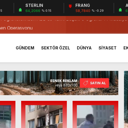
STERLIN
FRANG
A
irne’de
64,2066
58,7840
6
05
% 0.15
% -0.29
rı Öğrencilerinden ABD’de Tarihi Başarı: 6 Öğrenci 14 Madaly
men Operasyonu
men Yakalandı
Kampanyası
GÜNDEM
SEKTÖR ÖZEL
DÜNYA
SİYASET
E
e Dijital Eğitimi
Serval Kedisi Ele Geçirildi
kimi
u Operasyonu: 2 Tutuklama
İşletmelere Denetim
irne’de
rı Öğrencilerinden ABD’de Tarihi Başarı: 6 Öğrenci 14 Madaly