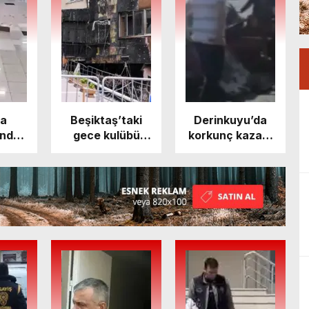
fa
Beşiktaş’taki
Derinkuyu’da
’nde
gece kulübü
korkunç kaza…
ler
faciasında
Otomobil tırın
lahlı
gözaltı sayısı 11
altına girdi
, 2’si
oldu
ralı