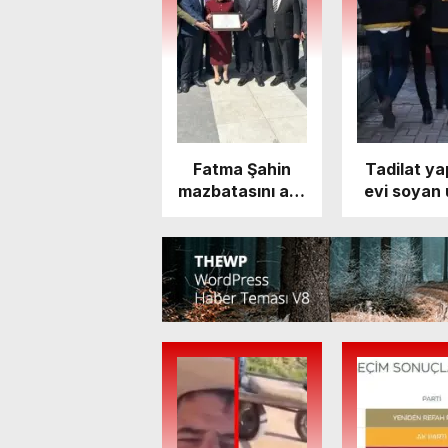
Fatma Şahin
Tadilat ya
mazbatasını aldı
evi soyan 
– Yaşam
tutuklan
Haberleri