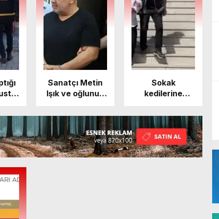
ptığı
Sanatçı Metin
Sokak
usta
Işık ve oğlunun
kedilerine
dı
yargılandığı
bakma kavgası
davada karar
cinayetle
sonuçlandı