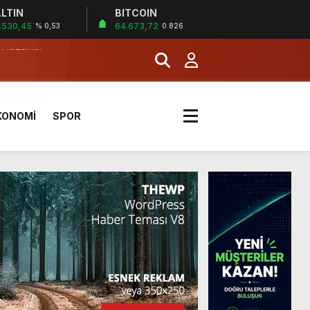
LTIN
BITCOIN
.530,45
64.673,72
% 0,53
0.826
a Kazandı
KONOMİ
SPOR
a Kazandı